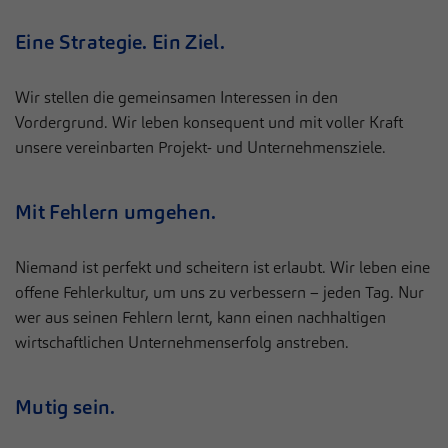
Informationen helfen uns zu verstehen, wie unsere Besucher
Laufzeit
1 Jahr
unsere Website nutzen.
Eine Strategie. Ein Ziel.
Dieses Cookie wird verwendet, um Ihre
Name
Cookie-Informationen anzeigen
_pk_*.*
Zweck
Cookie-Einstellungen für diese Website zu
Wir stellen die gemeinsamen Interessen in den
speichern.
Vordergrund. Wir leben konsequent und mit voller Kraft
Anbieter
Gesundheitszentrum Hellersen
Externe Inhalte
unsere vereinbarten Projekt- und Unternehmensziele.
Wir verwenden auf unserer Website externe Inhalte, um Ihnen
Laufzeit
13 Monate
Name
SgCookieOptin.lastPreferences
zusätzliche Informationen anzubieten.
Mit Fehlern umgehen.
Cookie von Matomo für Website-Analysen.
MVZ Medizinisches Versorgungszentrum der
Anbieter
Zweck
Erzeugt statistische Daten darüber, wie der
Sportklinik Hellersen GmbH
Besucher die Website nutzt.
Niemand ist perfekt und scheitern ist erlaubt. Wir leben eine
Laufzeit
1 Jahr
offene Fehlerkultur, um uns zu verbessern – jeden Tag. Nur
wer aus seinen Fehlern lernt, kann einen nachhaltigen
Dieser Wert speichert Ihre Consent-
wirtschaftlichen Unternehmenserfolg anstreben.
Einstellungen. Unter anderem eine zufällig
Zweck
generierte ID, für die historische Speicherung
Ihrer vorgenommen Einstellungen, falls der
Mutig sein.
Webseiten-Betreiber dies eingestellt hat.