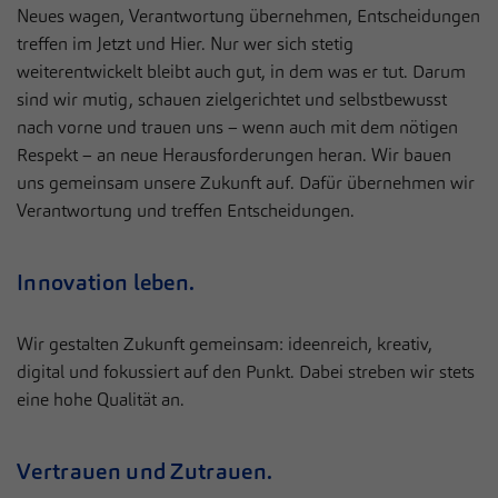
Neues wagen, Verantwortung übernehmen, Entscheidungen
Name
fe_typo_user / PHPSESSID
treffen im Jetzt und Hier. Nur wer sich stetig
weiterentwickelt bleibt auch gut, in dem was er tut. Darum
MVZ Medizinisches Versorgungszentrum der
Anbieter
sind wir mutig, schauen zielgerichtet und selbstbewusst
Sportklinik Hellersen GmbH
nach vorne und trauen uns – wenn auch mit dem nötigen
Respekt – an neue Herausforderungen heran. Wir bauen
Laufzeit
Session
uns gemeinsam unsere Zukunft auf. Dafür übernehmen wir
Dieses Cookie ist ein Standard-Session-
Verantwortung und treffen Entscheidungen.
Cookie von TYPO3. Es speichert im Falle
eines Benutzer-Logins die Session-ID. So
Zweck
kann der eingeloggte Benutzer
Innovation leben.
wiedererkannt werden und es wird ihm
Zugang zu geschützten Bereichen gewährt.
Wir gestalten Zukunft gemeinsam: ideenreich, kreativ,
digital und fokussiert auf den Punkt. Dabei streben wir stets
eine hohe Qualität an.
Vertrauen und Zutrauen.